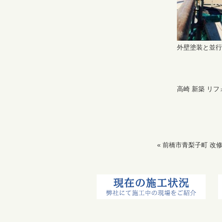
外壁塗装と並行
高崎 新築 リフ
«
前橋市青梨子町 改