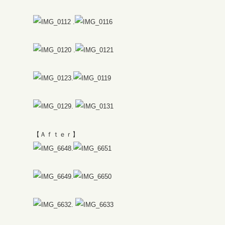
.
.
.
.
【Ａｆｔｅｒ】
.
.
.