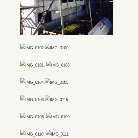
.
.
.
.
.
.