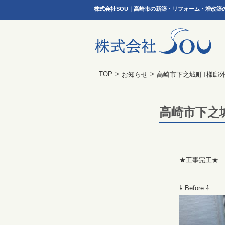
株式会社SOU｜高崎市の新築・リフォーム・増改築
TOP
>
>
お知らせ
高崎市下之城町T様邸
高崎市下之
★工事完工★
⇩ Before ⇩