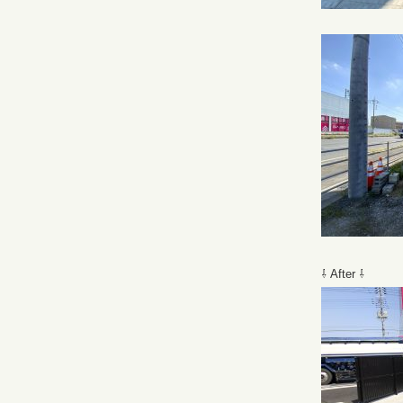
⇩ After ⇩