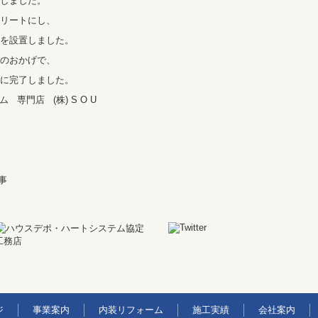
しました。
リートにし、
を設置しました。
のおかげで、
に完了しました。
 専門店 (株) S O U
事
ジ
事業案内
内装リフォーム
施工実績
会社案内